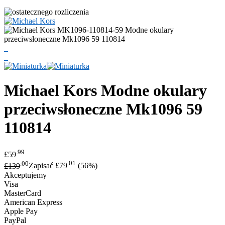
Michael Kors
Modne okulary
przeciwsłoneczne Mk1096 59
110814
.99
£59
.00
.01
£139
Zapisać £79
(56%)
Akceptujemy
Visa
MasterCard
American Express
Apple Pay
PayPal