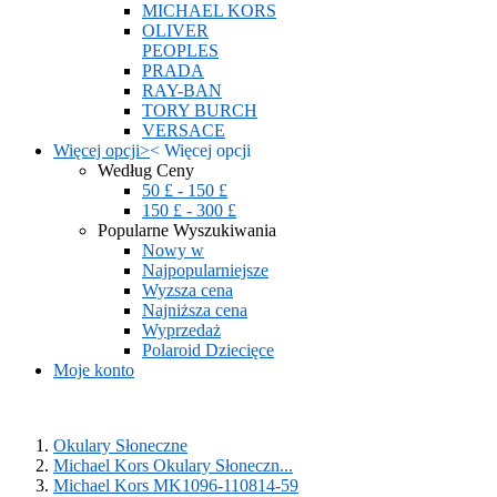
MICHAEL KORS
OLIVER
PEOPLES
PRADA
RAY-BAN
TORY BURCH
VERSACE
Więcej opcji
>
<
Więcej opcji
Według Ceny
50 £ - 150 £
150 £ - 300 £
Popularne Wyszukiwania
Nowy w
Najpopularniejsze
Wyzsza cena
Najniższa cena
Wyprzedaż
Polaroid Dziecięce
Moje konto
Okulary Słoneczne
Michael Kors Okulary Słoneczn...
Michael Kors MK1096-110814-59