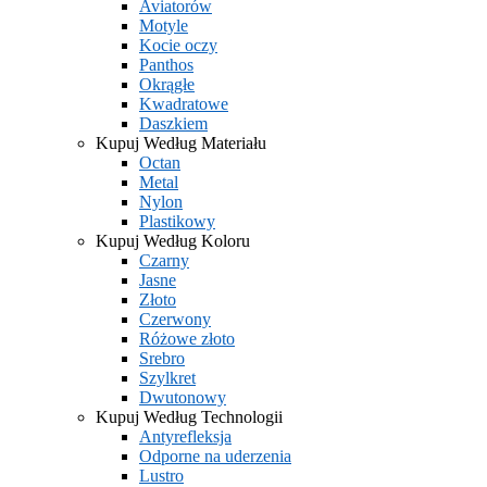
Aviatorów
Motyle
Kocie oczy
Panthos
Okrągłe
Kwadratowe
Daszkiem
Kupuj Według Materiału
Octan
Metal
Nylon
Plastikowy
Kupuj Według Koloru
Czarny
Jasne
Złoto
Czerwony
Różowe złoto
Srebro
Szylkret
Dwutonowy
Kupuj Według Technologii
Antyrefleksja
Odporne na uderzenia
Lustro