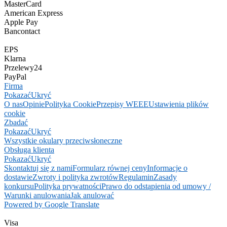
MasterCard
American Express
Apple Pay
Bancontact
EPS
Klarna
Przelewy24
PayPal
Firma
Pokazać
Ukryć
O nas
Opinie
Polityka Cookie
Przepisy WEEE
Ustawienia plików
cookie
Zbadać
Pokazać
Ukryć
Wszystkie okulary przeciwsłoneczne
Obsługa klienta
Pokazać
Ukryć
Skontaktuj się z nami
Formularz równej ceny
Informacje o
dostawie
Zwroty i polityka zwrotów
Regulamin
Zasady
konkursu
Polityka prywatności
Prawo do odstąpienia od umowy /
Warunki anulowania
Jak anulować
Powered by Google Translate
Visa