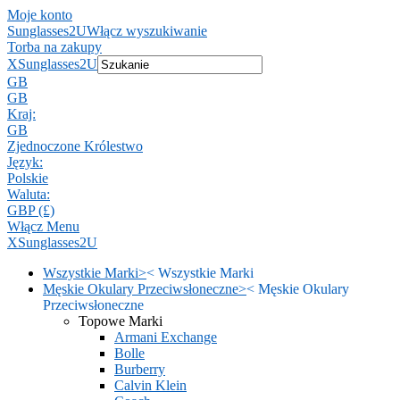
Moje konto
Sunglasses2U
Włącz wyszukiwanie
Torba na zakupy
X
Sunglasses2U
GB
GB
Kraj:
GB
Zjednoczone Królestwo
Język:
Polskie
Waluta:
GBP (£)
Włącz Menu
X
Sunglasses2U
Wszystkie Marki
>
<
Wszystkie Marki
Męskie Okulary Przeciwsłoneczne
>
<
Męskie Okulary
Przeciwsłoneczne
Topowe Marki
Armani Exchange
Bolle
Burberry
Calvin Klein