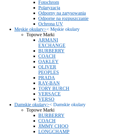
Fotochrom
Polaryzacja
Odporny na zarysowania
Odporne na rozpuszczanie
Ochrona UV
Męskie okulary
>
<
Męskie okulary
Topowe Marki
ARMANI
EXCHANGE
BURBERRY
COACH
OAKLEY
OLIVER
PEOPLES
PRADA
RAY-BAN
TORY BURCH
VERSACE
VERSO
Damskie okulary
>
<
Damskie okulary
Topowe Marki
BURBERRY
COACH
JIMMY CHOO
LONGCHAMP