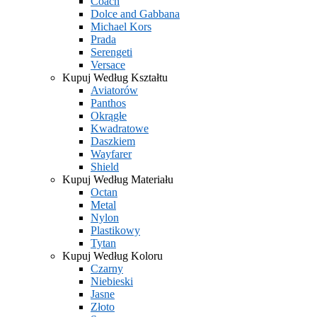
Coach
Dolce and Gabbana
Michael Kors
Prada
Serengeti
Versace
Kupuj Według Kształtu
Aviatorów
Panthos
Okrągłe
Kwadratowe
Daszkiem
Wayfarer
Shield
Kupuj Według Materiału
Octan
Metal
Nylon
Plastikowy
Tytan
Kupuj Według Koloru
Czarny
Niebieski
Jasne
Złoto