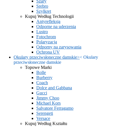
Szary
Srebro
Szylkret
Kupuj Według Technologii
Antyrefleksja
Odporne na uderzenia
Lustro
Fotochrom
Polaryzacja
Odporny na zarysowania
Ochrona UV
Okulary przeciwsłoneczne damskie
>
<
Okulary
przeciwsłoneczne damskie
Topowe Marki
Bolle
Burberry
Coach
Dolce and Gabbana
Gucci
Jimmy Choo
Michael Kors
Salvatore Ferragamo
Serengeti
Versace
Kupuj Według Kształtu