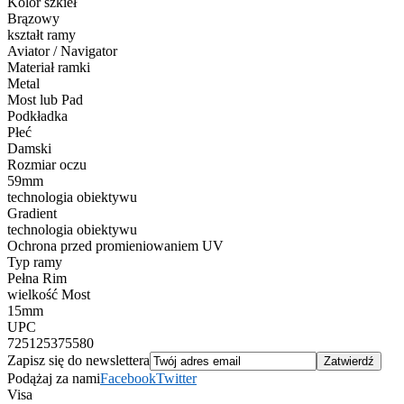
Kolor szkieł
Brązowy
kształt ramy
Aviator / Navigator
Materiał ramki
Metal
Most lub Pad
Podkładka
Płeć
Damski
Rozmiar oczu
59mm
technologia obiektywu
Gradient
technologia obiektywu
Ochrona przed promieniowaniem UV
Typ ramy
Pełna Rim
wielkość Most
15mm
UPC
725125375580
Zapisz się do newslettera
Podążaj za nami
Facebook
Twitter
Visa