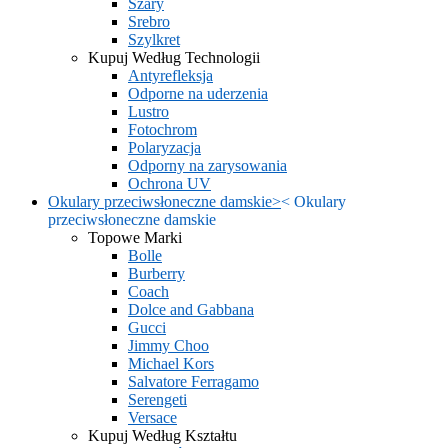
Szary
Srebro
Szylkret
Kupuj Według Technologii
Antyrefleksja
Odporne na uderzenia
Lustro
Fotochrom
Polaryzacja
Odporny na zarysowania
Ochrona UV
Okulary przeciwsłoneczne damskie
>
<
Okulary
przeciwsłoneczne damskie
Topowe Marki
Bolle
Burberry
Coach
Dolce and Gabbana
Gucci
Jimmy Choo
Michael Kors
Salvatore Ferragamo
Serengeti
Versace
Kupuj Według Kształtu