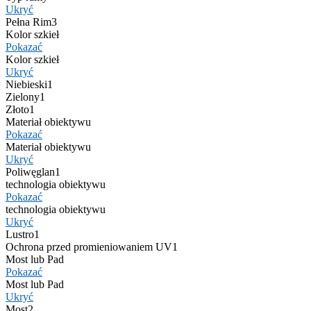
Ukryć
Pełna Rim
3
Kolor szkieł
Pokazać
Kolor szkieł
Ukryć
Niebieski
1
Zielony
1
Złoto
1
Materiał obiektywu
Pokazać
Materiał obiektywu
Ukryć
Poliwęglan
1
technologia obiektywu
Pokazać
technologia obiektywu
Ukryć
Lustro
1
Ochrona przed promieniowaniem UV
1
Most lub Pad
Pokazać
Most lub Pad
Ukryć
Most
2