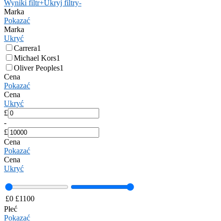
Wyniki filtr
+
Ukryj filtry
-
Marka
Pokazać
Marka
Ukryć
Carrera
1
Michael Kors
1
Oliver Peoples
1
Cena
Pokazać
Cena
Ukryć
£
-
£
Cena
Pokazać
Cena
Ukryć
£
0
£
1100
Płeć
Pokazać