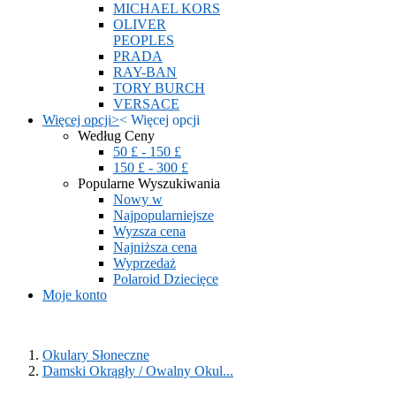
MICHAEL KORS
OLIVER
PEOPLES
PRADA
RAY-BAN
TORY BURCH
VERSACE
Więcej opcji
>
<
Więcej opcji
Według Ceny
50 £ - 150 £
150 £ - 300 £
Popularne Wyszukiwania
Nowy w
Najpopularniejsze
Wyzsza cena
Najniższa cena
Wyprzedaż
Polaroid Dziecięce
Moje konto
Okulary Słoneczne
Damski Okrągły / Owalny Okul...