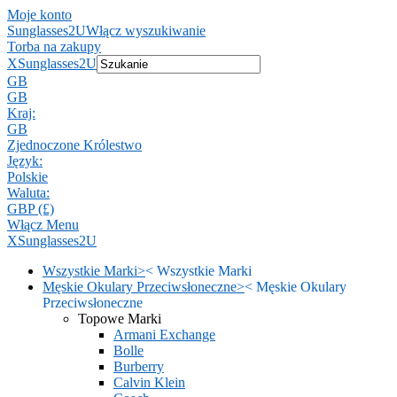
Moje konto
Sunglasses2U
Włącz wyszukiwanie
Torba na zakupy
X
Sunglasses2U
GB
GB
Kraj:
GB
Zjednoczone Królestwo
Język:
Polskie
Waluta:
GBP (£)
Włącz Menu
X
Sunglasses2U
Wszystkie Marki
>
<
Wszystkie Marki
Męskie Okulary Przeciwsłoneczne
>
<
Męskie Okulary
Przeciwsłoneczne
Topowe Marki
Armani Exchange
Bolle
Burberry
Calvin Klein