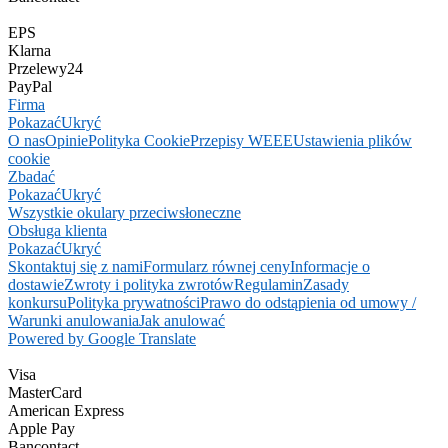
EPS
Klarna
Przelewy24
PayPal
Firma
Pokazać
Ukryć
O nas
Opinie
Polityka Cookie
Przepisy WEEE
Ustawienia plików
cookie
Zbadać
Pokazać
Ukryć
Wszystkie okulary przeciwsłoneczne
Obsługa klienta
Pokazać
Ukryć
Skontaktuj się z nami
Formularz równej ceny
Informacje o
dostawie
Zwroty i polityka zwrotów
Regulamin
Zasady
konkursu
Polityka prywatności
Prawo do odstąpienia od umowy /
Warunki anulowania
Jak anulować
Powered by Google Translate
Visa
MasterCard
American Express
Apple Pay
Bancontact