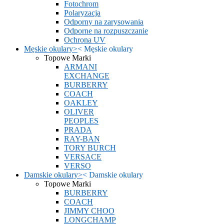
Fotochrom
Polaryzacja
Odporny na zarysowania
Odporne na rozpuszczanie
Ochrona UV
Męskie okulary
>
<
Męskie okulary
Topowe Marki
ARMANI
EXCHANGE
BURBERRY
COACH
OAKLEY
OLIVER
PEOPLES
PRADA
RAY-BAN
TORY BURCH
VERSACE
VERSO
Damskie okulary
>
<
Damskie okulary
Topowe Marki
BURBERRY
COACH
JIMMY CHOO
LONGCHAMP