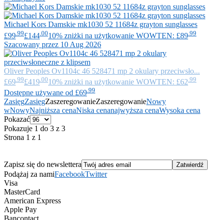
Michael Kors
Damskie mk1030 52 11684z grayton sunglasses
.99
.00
.99
£99
£144
10% zniżki na użytkowanie WOWTEN: £89
Szacowany przez 10 Aug 2026
Oliver Peoples
Ov1104c 46 528471 mp 2 okulary przeciwsło...
.99
.00
.99
£69
£419
10% zniżki na użytkowanie WOWTEN: £62
.99
Dostępne używane od £69
Zasięg
Zasięg
Zaszeregowanie
Zaszeregowanie
Nowy
w
Nowy
Najniższa cena
Niska cena
najwyższa cena
Wysoka cena
Pokazać
Pokazuje 1 do 3 z 3
Strona 1 z 1
Zapisz się do newslettera
Podążaj za nami
Facebook
Twitter
Visa
MasterCard
American Express
Apple Pay
Bancontact