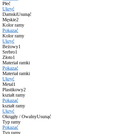
Płeć
Ukryć
Damski
Usunąć
Męskie
2
Kolor ramy
Pokazać
Kolor ramy
Ukryć
Beżowy
1
Srebro
1
Złoto
1
Materiał ramki
Pokazać
Materiał ramki
Ukryć
Metal
1
Plastikowy
2
kształt ramy
Pokazać
kształt ramy
Ukryć
Okrągły / Owalny
Usunąć
Typ ramy
Pokazać
Typ ramy