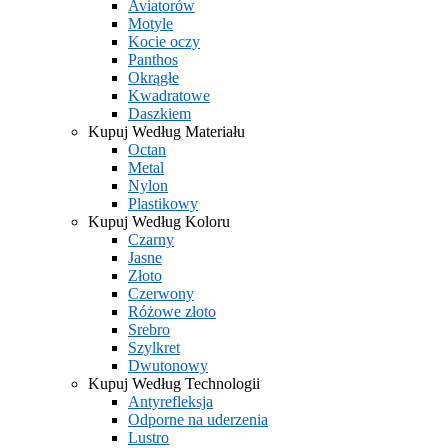
Aviatorów
Motyle
Kocie oczy
Panthos
Okrągłe
Kwadratowe
Daszkiem
Kupuj Według Materiału
Octan
Metal
Nylon
Plastikowy
Kupuj Według Koloru
Czarny
Jasne
Złoto
Czerwony
Różowe złoto
Srebro
Szylkret
Dwutonowy
Kupuj Według Technologii
Antyrefleksja
Odporne na uderzenia
Lustro