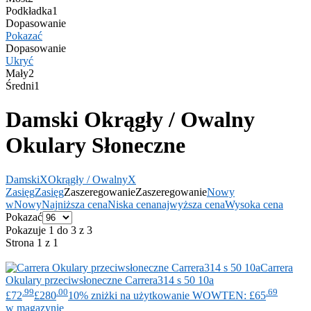
Podkładka
1
Dopasowanie
Pokazać
Dopasowanie
Ukryć
Mały
2
Średni
1
Damski Okrągły / Owalny
Okulary Słoneczne
Damski
X
Okrągły / Owalny
X
Zasięg
Zasięg
Zaszeregowanie
Zaszeregowanie
Nowy
w
Nowy
Najniższa cena
Niska cena
najwyższa cena
Wysoka cena
Pokazać
Pokazuje 1 do 3 z 3
Strona 1 z 1
Carrera
Okulary przeciwsłoneczne Carrera314 s 50 10a
.99
.00
.69
£72
£280
10% zniżki na użytkowanie WOWTEN: £65
w magazynie