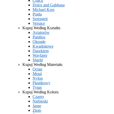
Coach
Dolce and Gabbana
Michael Kors
Prada
Serengeti
Versace
Kupuj Według Kształtu
Aviatorów
Panthos
Okrągłe
Kwadratowe
Daszkiem
Wayfarer
Shield
Kupuj Według Materiału
Octan
Metal
Nylon
Plastikowy
Tytan
Kupuj Według Koloru
Czarny
Niebieski
Jasne
Złoto