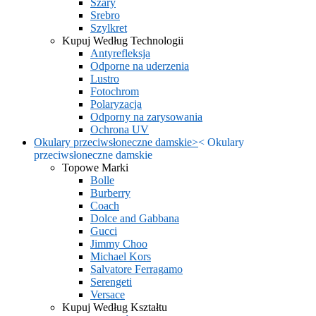
Szary
Srebro
Szylkret
Kupuj Według Technologii
Antyrefleksja
Odporne na uderzenia
Lustro
Fotochrom
Polaryzacja
Odporny na zarysowania
Ochrona UV
Okulary przeciwsłoneczne damskie
>
<
Okulary
przeciwsłoneczne damskie
Topowe Marki
Bolle
Burberry
Coach
Dolce and Gabbana
Gucci
Jimmy Choo
Michael Kors
Salvatore Ferragamo
Serengeti
Versace
Kupuj Według Kształtu