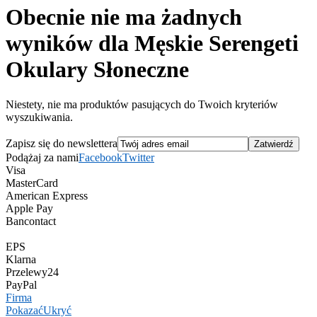
Obecnie nie ma żadnych
wyników dla Męskie Serengeti
Okulary Słoneczne
Niestety, nie ma produktów pasujących do Twoich kryteriów
wyszukiwania.
Zapisz się do newslettera
Podążaj za nami
Facebook
Twitter
Visa
MasterCard
American Express
Apple Pay
Bancontact
EPS
Klarna
Przelewy24
PayPal
Firma
Pokazać
Ukryć