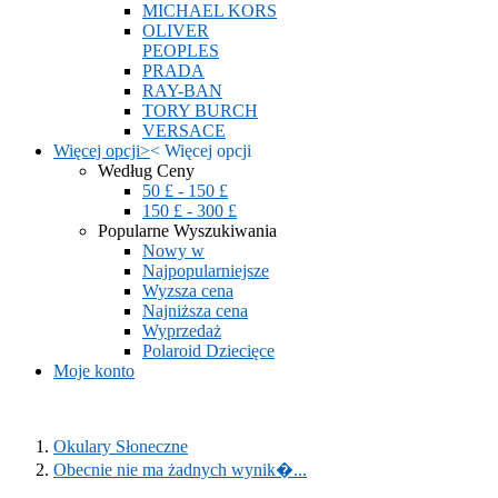
MICHAEL KORS
OLIVER
PEOPLES
PRADA
RAY-BAN
TORY BURCH
VERSACE
Więcej opcji
>
<
Więcej opcji
Według Ceny
50 £ - 150 £
150 £ - 300 £
Popularne Wyszukiwania
Nowy w
Najpopularniejsze
Wyzsza cena
Najniższa cena
Wyprzedaż
Polaroid Dziecięce
Moje konto
Okulary Słoneczne
Obecnie nie ma żadnych wynik�...