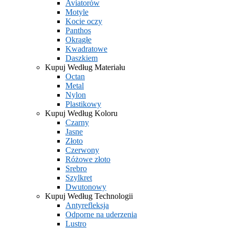
Aviatorów
Motyle
Kocie oczy
Panthos
Okrągłe
Kwadratowe
Daszkiem
Kupuj Według Materiału
Octan
Metal
Nylon
Plastikowy
Kupuj Według Koloru
Czarny
Jasne
Złoto
Czerwony
Różowe złoto
Srebro
Szylkret
Dwutonowy
Kupuj Według Technologii
Antyrefleksja
Odporne na uderzenia
Lustro