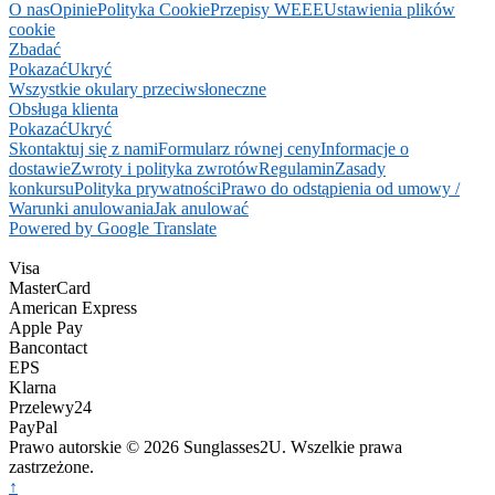
O nas
Opinie
Polityka Cookie
Przepisy WEEE
Ustawienia plików
cookie
Zbadać
Pokazać
Ukryć
Wszystkie okulary przeciwsłoneczne
Obsługa klienta
Pokazać
Ukryć
Skontaktuj się z nami
Formularz równej ceny
Informacje o
dostawie
Zwroty i polityka zwrotów
Regulamin
Zasady
konkursu
Polityka prywatności
Prawo do odstąpienia od umowy /
Warunki anulowania
Jak anulować
Powered by Google Translate
Visa
MasterCard
American Express
Apple Pay
Bancontact
EPS
Klarna
Przelewy24
PayPal
Prawo autorskie © 2026 Sunglasses2U. Wszelkie prawa
zastrzeżone.
↑