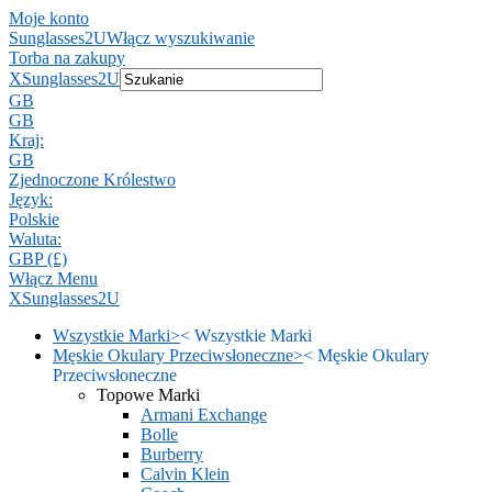
Moje konto
Sunglasses2U
Włącz wyszukiwanie
Torba na zakupy
X
Sunglasses2U
GB
GB
Kraj:
GB
Zjednoczone Królestwo
Język:
Polskie
Waluta:
GBP (£)
Włącz Menu
X
Sunglasses2U
Wszystkie Marki
>
<
Wszystkie Marki
Męskie Okulary Przeciwsłoneczne
>
<
Męskie Okulary
Przeciwsłoneczne
Topowe Marki
Armani Exchange
Bolle
Burberry
Calvin Klein