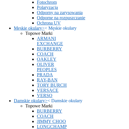
Fotochrom
Polaryzacja
Odporny na zarysowania
Odporne na rozpuszczanie
Ochrona UV
Męskie okulary
>
<
Męskie okulary
Topowe Marki
ARMANI
EXCHANGE
BURBERRY
COACH
OAKLEY
OLIVER
PEOPLES
PRADA
RAY-BAN
TORY BURCH
VERSACE
VERSO
Damskie okulary
>
<
Damskie okulary
Topowe Marki
BURBERRY
COACH
JIMMY CHOO
LONGCHAMP