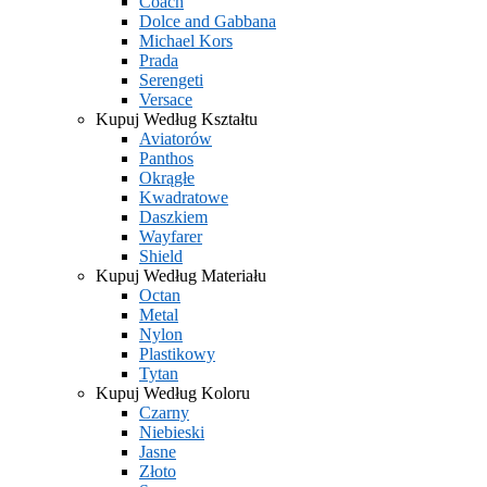
Coach
Dolce and Gabbana
Michael Kors
Prada
Serengeti
Versace
Kupuj Według Kształtu
Aviatorów
Panthos
Okrągłe
Kwadratowe
Daszkiem
Wayfarer
Shield
Kupuj Według Materiału
Octan
Metal
Nylon
Plastikowy
Tytan
Kupuj Według Koloru
Czarny
Niebieski
Jasne
Złoto