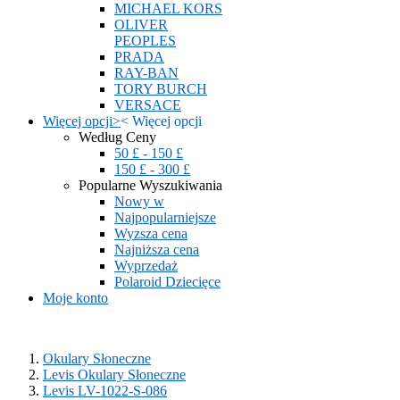
MICHAEL KORS
OLIVER
PEOPLES
PRADA
RAY-BAN
TORY BURCH
VERSACE
Więcej opcji
>
<
Więcej opcji
Według Ceny
50 £ - 150 £
150 £ - 300 £
Popularne Wyszukiwania
Nowy w
Najpopularniejsze
Wyzsza cena
Najniższa cena
Wyprzedaż
Polaroid Dziecięce
Moje konto
Okulary Słoneczne
Levis Okulary Słoneczne
Levis LV-1022-S-086