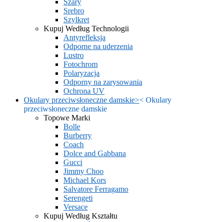
Szary
Srebro
Szylkret
Kupuj Według Technologii
Antyrefleksja
Odporne na uderzenia
Lustro
Fotochrom
Polaryzacja
Odporny na zarysowania
Ochrona UV
Okulary przeciwsłoneczne damskie
>
<
Okulary
przeciwsłoneczne damskie
Topowe Marki
Bolle
Burberry
Coach
Dolce and Gabbana
Gucci
Jimmy Choo
Michael Kors
Salvatore Ferragamo
Serengeti
Versace
Kupuj Według Kształtu