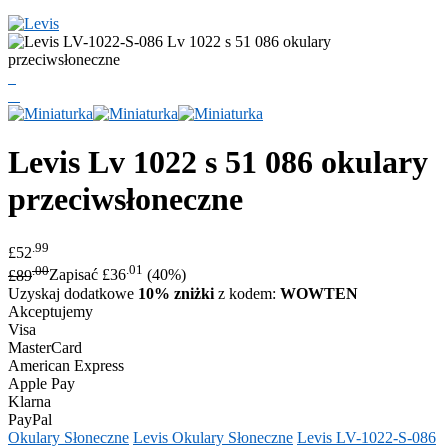
Levis
Lv 1022 s 51 086 okulary
przeciwsłoneczne
.99
£52
.00
.01
£89
Zapisać £36
(40%)
Uzyskaj dodatkowe
10% zniżki
z kodem:
WOWTEN
Akceptujemy
Visa
MasterCard
American Express
Apple Pay
Klarna
PayPal
Okulary Słoneczne
Levis Okulary Słoneczne
Levis LV-1022-S-086