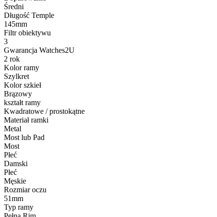
Średni
Długość Temple
145mm
Filtr obiektywu
3
Gwarancja Watches2U
2 rok
Kolor ramy
Szylkret
Kolor szkieł
Brązowy
kształt ramy
Kwadratowe / prostokątne
Materiał ramki
Metal
Most lub Pad
Most
Płeć
Damski
Płeć
Męskie
Rozmiar oczu
51mm
Typ ramy
Pełna Rim