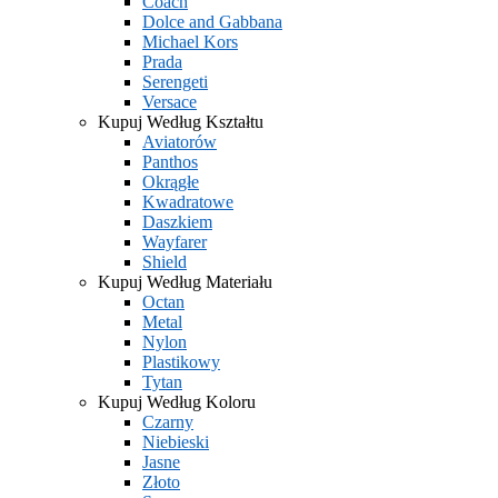
Coach
Dolce and Gabbana
Michael Kors
Prada
Serengeti
Versace
Kupuj Według Kształtu
Aviatorów
Panthos
Okrągłe
Kwadratowe
Daszkiem
Wayfarer
Shield
Kupuj Według Materiału
Octan
Metal
Nylon
Plastikowy
Tytan
Kupuj Według Koloru
Czarny
Niebieski
Jasne
Złoto