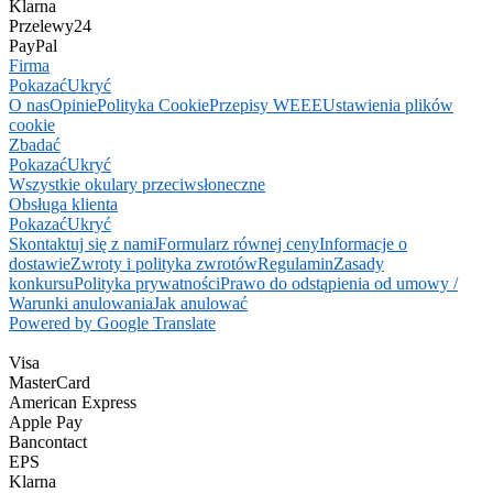
Klarna
Przelewy24
PayPal
Firma
Pokazać
Ukryć
O nas
Opinie
Polityka Cookie
Przepisy WEEE
Ustawienia plików
cookie
Zbadać
Pokazać
Ukryć
Wszystkie okulary przeciwsłoneczne
Obsługa klienta
Pokazać
Ukryć
Skontaktuj się z nami
Formularz równej ceny
Informacje o
dostawie
Zwroty i polityka zwrotów
Regulamin
Zasady
konkursu
Polityka prywatności
Prawo do odstąpienia od umowy /
Warunki anulowania
Jak anulować
Powered by Google Translate
Visa
MasterCard
American Express
Apple Pay
Bancontact
EPS
Klarna