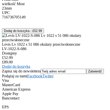
wielkość Most
23mm
UPC
716736705149
Levis Lv 1022 s 51 086 okulary przeciwsłoneczne
LV-1022-S-086
Dostępny
£52.99
£89.00
Dodaj do koszyka
Zapisz się do newslettera
Podążaj za nami
Facebook
Twitter
Visa
MasterCard
American Express
Apple Pay
Bancontact
EPS