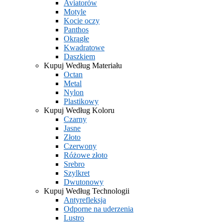
Aviatorów
Motyle
Kocie oczy
Panthos
Okrągłe
Kwadratowe
Daszkiem
Kupuj Według Materiału
Octan
Metal
Nylon
Plastikowy
Kupuj Według Koloru
Czarny
Jasne
Złoto
Czerwony
Różowe złoto
Srebro
Szylkret
Dwutonowy
Kupuj Według Technologii
Antyrefleksja
Odporne na uderzenia
Lustro