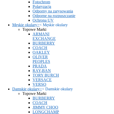
Fotochrom
Polaryzacja
Odporny na zarysowania
Odporne na rozpuszczanie
Ochrona UV
Męskie okulary
>
<
Męskie okulary
Topowe Marki
ARMANI
EXCHANGE
BURBERRY
COACH
OAKLEY
OLIVER
PEOPLES
PRADA
RAY-BAN
TORY BURCH
VERSACE
VERSO
Damskie okulary
>
<
Damskie okulary
Topowe Marki
BURBERRY
COACH
JIMMY CHOO
LONGCHAMP