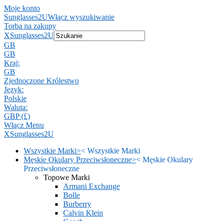
Moje konto
Sunglasses2U
Włącz wyszukiwanie
Torba na zakupy
X
Sunglasses2U
GB
GB
Kraj:
GB
Zjednoczone Królestwo
Język:
Polskie
Waluta:
GBP (£)
Włącz Menu
X
Sunglasses2U
Wszystkie Marki
>
<
Wszystkie Marki
Męskie Okulary Przeciwsłoneczne
>
<
Męskie Okulary
Przeciwsłoneczne
Topowe Marki
Armani Exchange
Bolle
Burberry
Calvin Klein