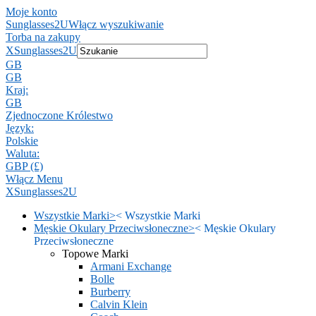
Moje konto
Sunglasses2U
Włącz wyszukiwanie
Torba na zakupy
X
Sunglasses2U
GB
GB
Kraj:
GB
Zjednoczone Królestwo
Język:
Polskie
Waluta:
GBP (£)
Włącz Menu
X
Sunglasses2U
Wszystkie Marki
>
<
Wszystkie Marki
Męskie Okulary Przeciwsłoneczne
>
<
Męskie Okulary
Przeciwsłoneczne
Topowe Marki
Armani Exchange
Bolle
Burberry
Calvin Klein