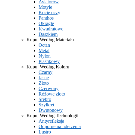
Aviatorów
Motyle
Kocie oczy
Panthos
Okrągłe
Kwadratowe
Daszkiem
Kupuj Według Materiału
Octan
Metal
Nylon
Plastikowy
Kupuj Według Koloru
Czarny
Jasne
Złoto
Czerwony
Różowe złoto
Srebro
Szylkret
Dwutonowy
Kupuj Według Technologii
Antyrefleksja
Odporne na uderzenia
Lustro