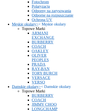
Fotochrom
Polaryzacja
Odporny na zarysowania
Odporne na rozpuszczanie
Ochrona UV
Męskie okulary
>
<
Męskie okulary
Topowe Marki
ARMANI
EXCHANGE
BURBERRY
COACH
OAKLEY
OLIVER
PEOPLES
PRADA
RAY-BAN
TORY BURCH
VERSACE
VERSO
Damskie okulary
>
<
Damskie okulary
Topowe Marki
BURBERRY
COACH
JIMMY CHOO
LONGCHAMP