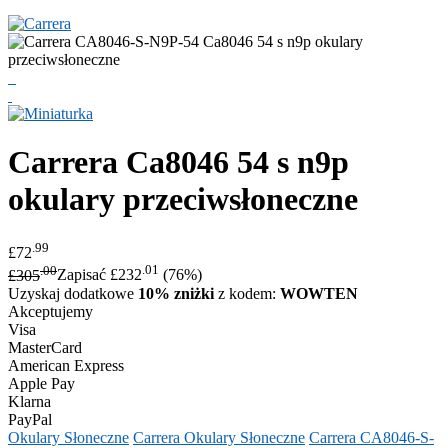
Carrera
Ca8046 54 s n9p
okulary przeciwsłoneczne
.99
£72
.00
.01
£305
Zapisać £232
(76%)
Uzyskaj dodatkowe
10% zniżki
z kodem:
WOWTEN
Akceptujemy
Visa
MasterCard
American Express
Apple Pay
Klarna
PayPal
Okulary Słoneczne
Carrera Okulary Słoneczne
Carrera CA8046-S-