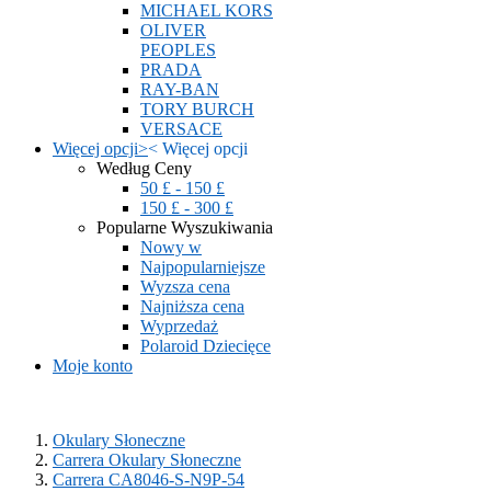
MICHAEL KORS
OLIVER
PEOPLES
PRADA
RAY-BAN
TORY BURCH
VERSACE
Więcej opcji
>
<
Więcej opcji
Według Ceny
50 £ - 150 £
150 £ - 300 £
Popularne Wyszukiwania
Nowy w
Najpopularniejsze
Wyzsza cena
Najniższa cena
Wyprzedaż
Polaroid Dziecięce
Moje konto
Okulary Słoneczne
Carrera Okulary Słoneczne
Carrera CA8046-S-N9P-54