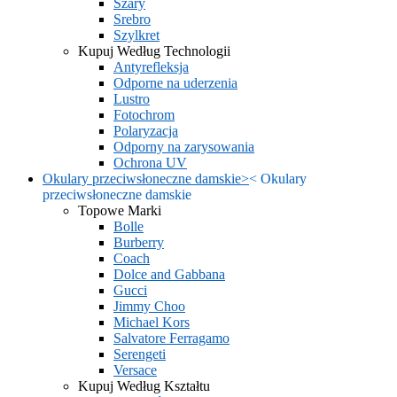
Szary
Srebro
Szylkret
Kupuj Według Technologii
Antyrefleksja
Odporne na uderzenia
Lustro
Fotochrom
Polaryzacja
Odporny na zarysowania
Ochrona UV
Okulary przeciwsłoneczne damskie
>
<
Okulary
przeciwsłoneczne damskie
Topowe Marki
Bolle
Burberry
Coach
Dolce and Gabbana
Gucci
Jimmy Choo
Michael Kors
Salvatore Ferragamo
Serengeti
Versace
Kupuj Według Kształtu