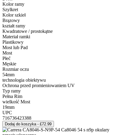
Kolor ramy
Szylkret
Kolor szkieł
Brązowy
kształt ramy
Kwadratowe / prostokątne
Materiał ramki
Plastikowy
Most lub Pad
Most
Płeć
Męskie
Rozmiar oczu
54mm
technologia obiektywu
Ochrona przed promieniowaniem UV
Typ ramy
Pełna Rim
wielkość Most
19mm
UPC
716736423388