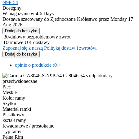
N9P-54
Dostępny
W magazynie w 4-6 Days
Dostawa szacowany do Zjednoczone Królestwo przez Monday 17
Aug 2026.
30-dniowy bezproblemowy zwrot
Darmowe UK dostawy
Zapoznaj się z naszą Polityką dostaw i zwrotów.
opinie o produkcie (0)
+
Płeć
Męskie
Kolor ramy
Szylkret
Materiał ramki
Plastikowy
kształt ramy
Kwadratowe / prostokątne
Typ ramy
Pełna Rim