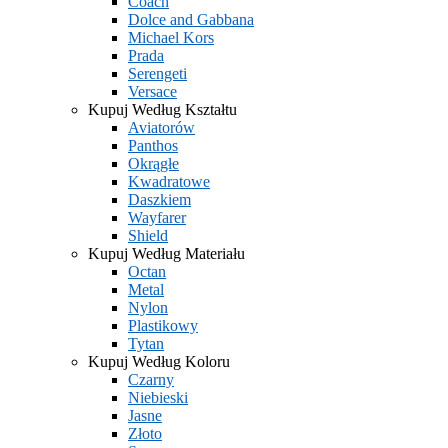
Coach
Dolce and Gabbana
Michael Kors
Prada
Serengeti
Versace
Kupuj Według Kształtu
Aviatorów
Panthos
Okrągłe
Kwadratowe
Daszkiem
Wayfarer
Shield
Kupuj Według Materiału
Octan
Metal
Nylon
Plastikowy
Tytan
Kupuj Według Koloru
Czarny
Niebieski
Jasne
Złoto