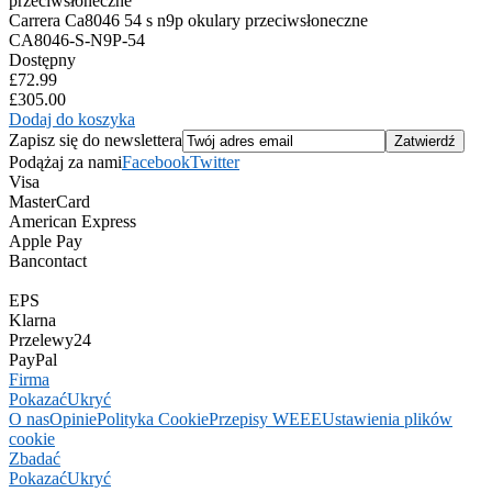
Carrera Ca8046 54 s n9p okulary przeciwsłoneczne
CA8046-S-N9P-54
Dostępny
£72.99
£305.00
Dodaj do koszyka
Zapisz się do newslettera
Podążaj za nami
Facebook
Twitter
Visa
MasterCard
American Express
Apple Pay
Bancontact
EPS
Klarna
Przelewy24
PayPal
Firma
Pokazać
Ukryć
O nas
Opinie
Polityka Cookie
Przepisy WEEE
Ustawienia plików
cookie
Zbadać
Pokazać
Ukryć