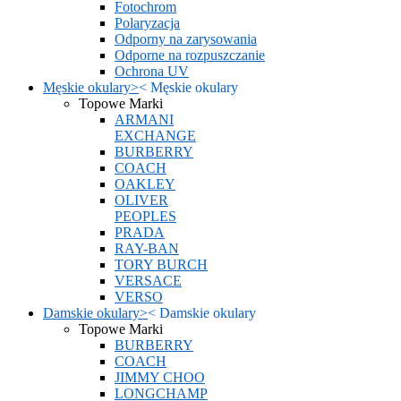
Fotochrom
Polaryzacja
Odporny na zarysowania
Odporne na rozpuszczanie
Ochrona UV
Męskie okulary
>
<
Męskie okulary
Topowe Marki
ARMANI
EXCHANGE
BURBERRY
COACH
OAKLEY
OLIVER
PEOPLES
PRADA
RAY-BAN
TORY BURCH
VERSACE
VERSO
Damskie okulary
>
<
Damskie okulary
Topowe Marki
BURBERRY
COACH
JIMMY CHOO
LONGCHAMP