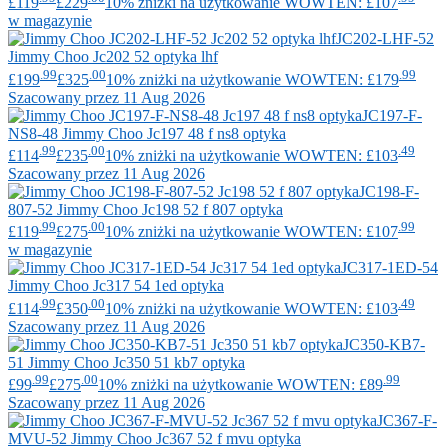
£119
£229
10% zniżki na użytkowanie WOWTEN: £107
w magazynie
JC202-LHF-52
Jimmy Choo
Jc202 52 optyka lhf
.99
.00
.99
£199
£325
10% zniżki na użytkowanie WOWTEN: £179
Szacowany przez 11 Aug 2026
JC197-F-
NS8-48
Jimmy Choo
Jc197 48 f ns8 optyka
.99
.00
.49
£114
£235
10% zniżki na użytkowanie WOWTEN: £103
Szacowany przez 11 Aug 2026
JC198-F-
807-52
Jimmy Choo
Jc198 52 f 807 optyka
.99
.00
.99
£119
£275
10% zniżki na użytkowanie WOWTEN: £107
w magazynie
JC317-1ED-54
Jimmy Choo
Jc317 54 1ed optyka
.99
.00
.49
£114
£350
10% zniżki na użytkowanie WOWTEN: £103
Szacowany przez 11 Aug 2026
JC350-KB7-
51
Jimmy Choo
Jc350 51 kb7 optyka
.99
.00
.99
£99
£275
10% zniżki na użytkowanie WOWTEN: £89
Szacowany przez 11 Aug 2026
JC367-F-
MVU-52
Jimmy Choo
Jc367 52 f mvu optyka