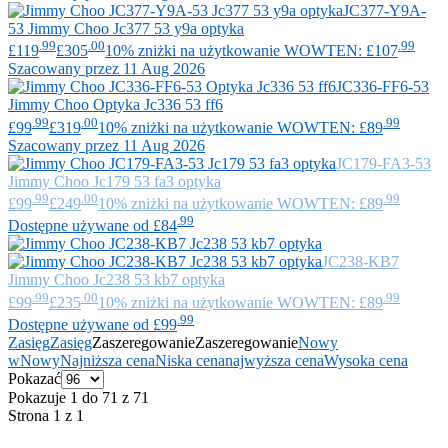
JC377-Y9A-
53
Jimmy Choo
Jc377 53 y9a optyka
.99
.00
.99
£119
£305
10% zniżki na użytkowanie WOWTEN: £107
Szacowany przez 11 Aug 2026
JC336-FF6-53
Jimmy Choo
Optyka Jc336 53 ff6
.99
.00
.99
£99
£319
10% zniżki na użytkowanie WOWTEN: £89
Szacowany przez 11 Aug 2026
JC179-FA3-53
Jimmy Choo
Jc179 53 fa3 optyka
.99
.00
.99
£99
£249
10% zniżki na użytkowanie WOWTEN: £89
.99
Dostępne używane od £84
JC238-KB7
Jimmy Choo
Jc238 53 kb7 optyka
.99
.00
.99
£99
£235
10% zniżki na użytkowanie WOWTEN: £89
.99
Dostępne używane od £99
Zasięg
Zasięg
Zaszeregowanie
Zaszeregowanie
Nowy
w
Nowy
Najniższa cena
Niska cena
najwyższa cena
Wysoka cena
Pokazać
Pokazuje 1 do 71 z 71
Strona 1 z 1