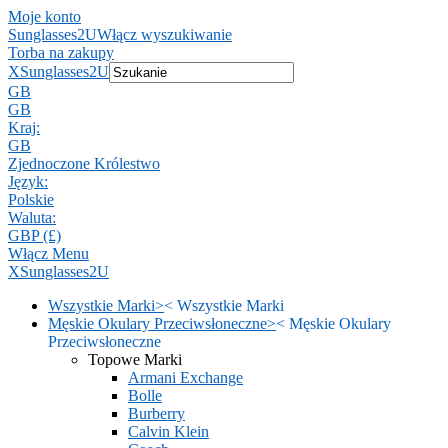
Moje konto
Sunglasses2U
Włącz wyszukiwanie
Torba na zakupy
X
Sunglasses2U
GB
GB
Kraj:
GB
Zjednoczone Królestwo
Język:
Polskie
Waluta:
GBP (£)
Włącz Menu
X
Sunglasses2U
Wszystkie Marki
>
<
Wszystkie Marki
Męskie Okulary Przeciwsłoneczne
>
<
Męskie Okulary
Przeciwsłoneczne
Topowe Marki
Armani Exchange
Bolle
Burberry
Calvin Klein