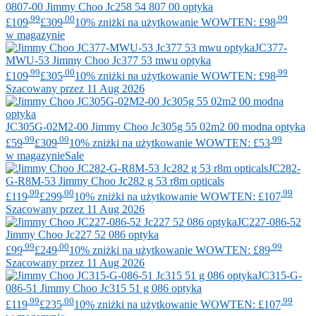
0807-00
Jimmy Choo
Jc258 54 807 00 optyka
.99
.00
.99
£109
£309
10% zniżki na użytkowanie WOWTEN: £98
w magazynie
JC377-
MWU-53
Jimmy Choo
Jc377 53 mwu optyka
.99
.00
.99
£109
£305
10% zniżki na użytkowanie WOWTEN: £98
Szacowany przez 11 Aug 2026
JC305G-02M2-00
Jimmy Choo
Jc305g 55 02m2 00 modna optyka
.99
.00
.99
£59
£309
10% zniżki na użytkowanie WOWTEN: £53
w magazynie
Sale
JC282-
G-R8M-53
Jimmy Choo
Jc282 g 53 r8m opticals
.99
.00
.99
£119
£299
10% zniżki na użytkowanie WOWTEN: £107
Szacowany przez 11 Aug 2026
JC227-086-52
Jimmy Choo
Jc227 52 086 optyka
.99
.00
.99
£99
£249
10% zniżki na użytkowanie WOWTEN: £89
Szacowany przez 11 Aug 2026
JC315-G-
086-51
Jimmy Choo
Jc315 51 g 086 optyka
.99
.00
.99
£119
£235
10% zniżki na użytkowanie WOWTEN: £107