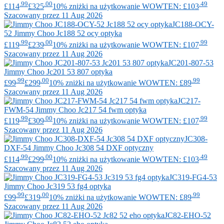
.99
.00
.49
£114
£325
10% zniżki na użytkowanie WOWTEN: £103
Szacowany przez 11 Aug 2026
JC188-OCY-
52
Jimmy Choo
Jc188 52 ocy optyka
.99
.00
.99
£119
£239
10% zniżki na użytkowanie WOWTEN: £107
Szacowany przez 11 Aug 2026
JC201-807-53
Jimmy Choo
Jc201 53 807 optyka
.99
.00
.99
£99
£299
10% zniżki na użytkowanie WOWTEN: £89
Szacowany przez 11 Aug 2026
JC217-
FWM-54
Jimmy Choo
Jc217 54 fwm optyka
.99
.00
.99
£119
£309
10% zniżki na użytkowanie WOWTEN: £107
Szacowany przez 11 Aug 2026
JC308-
DXF-54
Jimmy Choo
Jc308 54 DXF optyczny
.99
.00
.49
£114
£299
10% zniżki na użytkowanie WOWTEN: £103
Szacowany przez 11 Aug 2026
JC319-FG4-53
Jimmy Choo
Jc319 53 fg4 optyka
.99
.00
.99
£99
£319
10% zniżki na użytkowanie WOWTEN: £89
Szacowany przez 11 Aug 2026
JC82-EHO-52