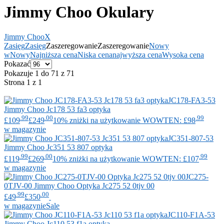
Jimmy Choo Okulary
Jimmy Choo
X
Zasięg
Zasięg
Zaszeregowanie
Zaszeregowanie
Nowy
w
Nowy
Najniższa cena
Niska cena
najwyższa cena
Wysoka cena
Pokazać
Pokazuje 1 do 71 z 71
Strona 1 z 1
JC178-FA3-53
Jimmy Choo
Jc178 53 fa3 optyka
.99
.00
.99
£109
£249
10% zniżki na użytkowanie WOWTEN: £98
w magazynie
JC351-807-53
Jimmy Choo
Jc351 53 807 optyka
.99
.00
.99
£119
£269
10% zniżki na użytkowanie WOWTEN: £107
w magazynie
JC275-
0TJV-00
Jimmy Choo
Optyka Jc275 52 0tjv 00
.99
.00
£49
£350
w magazynie
Sale
JC110-F1A-53
Jimmy Choo
Jc110 53 f1a optyka