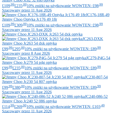
Jimmy Choo
Jc82 52 eho optyka
.99
.00
.99
£109
£235
10% zniżki na użytkowanie WOWTEN: £98
Szacowany przez 11 Aug 2026
JC176-18R-49
Jimmy Choo
Optyka Jc176 49 18r
.99
.00
.99
£109
£309
10% zniżki na użytkowanie WOWTEN: £98
Szacowany przez 11 Aug 2026
JC263-DXK
Jimmy Choo
Jc263 54 dxk optyka
.99
.00
.99
£99
£295
10% zniżki na użytkowanie WOWTEN: £89
Szacowany przez 8 Aug 2026
JC279-P4G-54
Jimmy Choo
Jc279 54 p4g optyka
.99
.00
.99
£99
£235
10% zniżki na użytkowanie WOWTEN: £89
Szacowany przez 11 Aug 2026
JC230-807-54
Jimmy Choo
Jc230 54 807 optyka
.99
.00
.99
£99
£380
10% zniżki na użytkowanie WOWTEN: £89
Szacowany przez 11 Aug 2026
JC240-086-52
Jimmy Choo
Jc240 52 086 optyka
.99
.00
.49
£114
£269
10% zniżki na użytkowanie WOWTEN: £103
Szacowany przez 11 Aug 2026