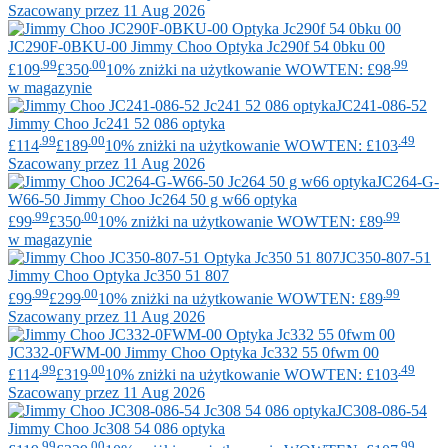
Szacowany przez 11 Aug 2026
JC290F-0BKU-00
Jimmy Choo
Optyka Jc290f 54 0bku 00
.99
.00
.99
£109
£350
10% zniżki na użytkowanie WOWTEN: £98
w magazynie
JC241-086-52
Jimmy Choo
Jc241 52 086 optyka
.99
.00
.49
£114
£189
10% zniżki na użytkowanie WOWTEN: £103
Szacowany przez 11 Aug 2026
JC264-G-
W66-50
Jimmy Choo
Jc264 50 g w66 optyka
.99
.00
.99
£99
£350
10% zniżki na użytkowanie WOWTEN: £89
w magazynie
JC350-807-51
Jimmy Choo
Optyka Jc350 51 807
.99
.00
.99
£99
£299
10% zniżki na użytkowanie WOWTEN: £89
Szacowany przez 11 Aug 2026
JC332-0FWM-00
Jimmy Choo
Optyka Jc332 55 0fwm 00
.99
.00
.49
£114
£319
10% zniżki na użytkowanie WOWTEN: £103
Szacowany przez 11 Aug 2026
JC308-086-54
Jimmy Choo
Jc308 54 086 optyka
.99
.00
.99