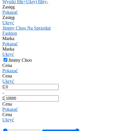
Wyniki filtr
+
Ukryj filtry
-
Zasięg
Pokazać
Zasięg
Ukryć
Jimmy Choo Na Sprzedaż
Fashion
Marka
Pokazać
Marka
Ukryć
Jimmy Choo
Cena
Pokazać
Cena
Ukryć
£
-
£
Cena
Pokazać
Cena
Ukryć