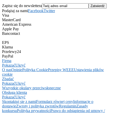
Zapisz się do newslettera
Podążaj za nami
Facebook
Twitter
Visa
MasterCard
American Express
Apple Pay
Bancontact
EPS
Klarna
Przelewy24
PayPal
Firma
Pokazać
Ukryć
O nas
Opinie
Polityka Cookie
Przepisy WEEE
Ustawienia plików
cookie
Zbadać
Pokazać
Ukryć
Wszystkie okulary przeciwsłoneczne
Obsługa klienta
Pokazać
Ukryć
Skontaktuj się z nami
Formularz równej ceny
Informacje o
dostawie
Zwroty i polityka zwrotów
Regulamin
Zasady
konkursu
Polityka prywatności
Prawo do odstąpienia od umowy /