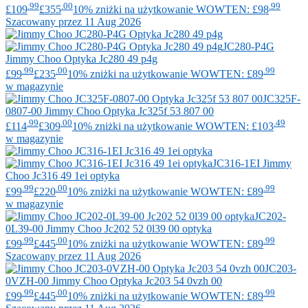
.99
.00
.99
£109
£355
10% zniżki na użytkowanie WOWTEN: £98
Szacowany przez 11 Aug 2026
JC280-P4G
Jimmy Choo
Optyka Jc280 49 p4g
.99
.00
.99
£99
£235
10% zniżki na użytkowanie WOWTEN: £89
w magazynie
JC325F-
0807-00
Jimmy Choo
Optyka Jc325f 53 807 00
.99
.00
.49
£114
£309
10% zniżki na użytkowanie WOWTEN: £103
w magazynie
JC316-1EI
Jimmy
Choo
Jc316 49 1ei optyka
.99
.00
.99
£99
£220
10% zniżki na użytkowanie WOWTEN: £89
w magazynie
JC202-
0L39-00
Jimmy Choo
Jc202 52 0l39 00 optyka
.99
.00
.99
£99
£445
10% zniżki na użytkowanie WOWTEN: £89
Szacowany przez 11 Aug 2026
JC203-
0VZH-00
Jimmy Choo
Optyka Jc203 54 0vzh 00
.99
.00
.99
£99
£445
10% zniżki na użytkowanie WOWTEN: £89