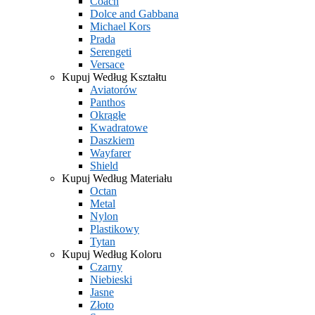
Coach
Dolce and Gabbana
Michael Kors
Prada
Serengeti
Versace
Kupuj Według Kształtu
Aviatorów
Panthos
Okrągłe
Kwadratowe
Daszkiem
Wayfarer
Shield
Kupuj Według Materiału
Octan
Metal
Nylon
Plastikowy
Tytan
Kupuj Według Koloru
Czarny
Niebieski
Jasne
Złoto