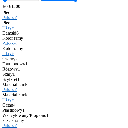
£
0
£
1200
Płeć
Pokazać
Płeć
Ukryć
Damski
6
Kolor ramy
Pokazać
Kolor ramy
Ukryć
Czarny
2
Dwutonowy
1
Różowy
1
Szary
1
Szylkret
1
Materiał ramki
Pokazać
Materiał ramki
Ukryć
Octan
4
Plastikowy
1
Wstrzykiwany/Propiono
1
kształt ramy
Pokazać