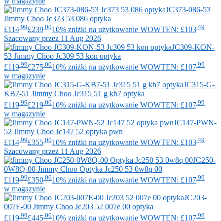
w magazynie
JC373-086-53
Jimmy Choo
Jc373 53 086 optyka
.99
.00
.49
£114
£239
10% zniżki na użytkowanie WOWTEN: £103
Szacowany przez 11 Aug 2026
JC309-KON-
53
Jimmy Choo
Jc309 53 kon optyka
.99
.00
.99
£119
£275
10% zniżki na użytkowanie WOWTEN: £107
w magazynie
JC315-G-
KB7-51
Jimmy Choo
Jc315 51 g kb7 optyka
.99
.00
.99
£119
£219
10% zniżki na użytkowanie WOWTEN: £107
w magazynie
JC147-PWN-
52
Jimmy Choo
Jc147 52 optyka pwn
.99
.00
.49
£114
£355
10% zniżki na użytkowanie WOWTEN: £103
Szacowany przez 11 Aug 2026
JC250-
0W8Q-00
Jimmy Choo
Optyka Jc250 53 0w8q 00
.99
.00
.99
£119
£350
10% zniżki na użytkowanie WOWTEN: £107
w magazynie
JC203-
007E-00
Jimmy Choo
Jc203 52 007e 00 optyka
.99
.00
.99
£119
£445
10% zniżki na użytkowanie WOWTEN: £107