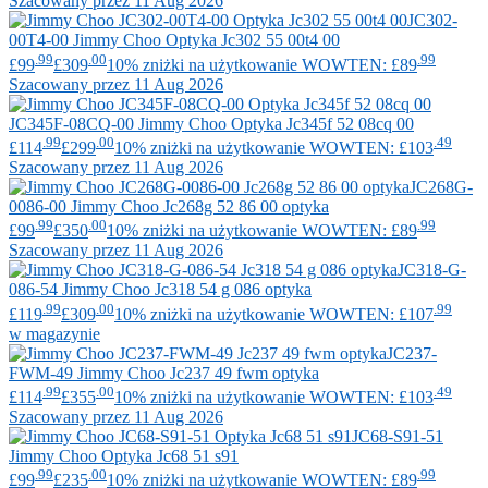
Szacowany przez 11 Aug 2026
JC302-
00T4-00
Jimmy Choo
Optyka Jc302 55 00t4 00
.99
.00
.99
£99
£309
10% zniżki na użytkowanie WOWTEN: £89
Szacowany przez 11 Aug 2026
JC345F-08CQ-00
Jimmy Choo
Optyka Jc345f 52 08cq 00
.99
.00
.49
£114
£299
10% zniżki na użytkowanie WOWTEN: £103
Szacowany przez 11 Aug 2026
JC268G-
0086-00
Jimmy Choo
Jc268g 52 86 00 optyka
.99
.00
.99
£99
£350
10% zniżki na użytkowanie WOWTEN: £89
Szacowany przez 11 Aug 2026
JC318-G-
086-54
Jimmy Choo
Jc318 54 g 086 optyka
.99
.00
.99
£119
£309
10% zniżki na użytkowanie WOWTEN: £107
w magazynie
JC237-
FWM-49
Jimmy Choo
Jc237 49 fwm optyka
.99
.00
.49
£114
£355
10% zniżki na użytkowanie WOWTEN: £103
Szacowany przez 11 Aug 2026
JC68-S91-51
Jimmy Choo
Optyka Jc68 51 s91
.99
.00
.99
£99
£235
10% zniżki na użytkowanie WOWTEN: £89