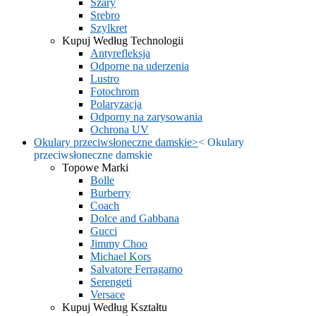
Szary
Srebro
Szylkret
Kupuj Według Technologii
Antyrefleksja
Odporne na uderzenia
Lustro
Fotochrom
Polaryzacja
Odporny na zarysowania
Ochrona UV
Okulary przeciwsłoneczne damskie
>
<
Okulary
przeciwsłoneczne damskie
Topowe Marki
Bolle
Burberry
Coach
Dolce and Gabbana
Gucci
Jimmy Choo
Michael Kors
Salvatore Ferragamo
Serengeti
Versace
Kupuj Według Kształtu