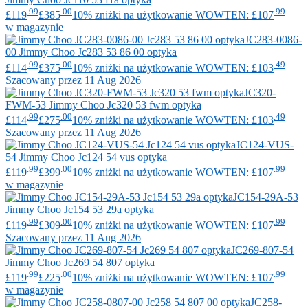
.99
.00
.99
£119
£385
10% zniżki na użytkowanie WOWTEN: £107
w magazynie
JC283-0086-
00
Jimmy Choo
Jc283 53 86 00 optyka
.99
.00
.49
£114
£375
10% zniżki na użytkowanie WOWTEN: £103
Szacowany przez 11 Aug 2026
JC320-
FWM-53
Jimmy Choo
Jc320 53 fwm optyka
.99
.00
.49
£114
£275
10% zniżki na użytkowanie WOWTEN: £103
Szacowany przez 11 Aug 2026
JC124-VUS-
54
Jimmy Choo
Jc124 54 vus optyka
.99
.00
.99
£119
£399
10% zniżki na użytkowanie WOWTEN: £107
w magazynie
JC154-29A-53
Jimmy Choo
Jc154 53 29a optyka
.99
.00
.99
£119
£309
10% zniżki na użytkowanie WOWTEN: £107
Szacowany przez 11 Aug 2026
JC269-807-54
Jimmy Choo
Jc269 54 807 optyka
.99
.00
.99
£119
£225
10% zniżki na użytkowanie WOWTEN: £107
w magazynie
JC258-