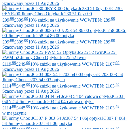
Szacowany przez 11 Aug 2026
JC230-
0EYR-00
Jimmy Choo
Optyka Jc230 51 0eyr 00
.99
.00
.99
£99
£399
10% zniżki na użytkowanie WOWTEN: £89
Szacowany przez 11 Aug 2026
JC258-0086-
00
Jimmy Choo
Jc258 54 86 00 optyka
.99
.00
.99
£99
£309
10% zniżki na użytkowanie WOWTEN: £89
Szacowany przez 11 Aug 2026
JC225-
FWM-52
Jimmy Choo
Optyka Jc225 52 fwm
.99
.00
.99
£119
£249
10% zniżki na użytkowanie WOWTEN: £107
Szacowany przez 11 Aug 2026
JC203-003-54
Jimmy Choo
Jc203 54 003 optyka
.99
.00
.49
£114
£445
10% zniżki na użytkowanie WOWTEN: £103
Szacowany przez 11 Aug 2026
JC203-
04IN-54
Jimmy Choo
Jc203 54 04-calowa optyka
.99
.00
.49
£114
£445
10% zniżki na użytkowanie WOWTEN: £103
w magazynie
JC307-F-06J-
54
Jimmy Choo
Jc307 54 f 06j optyka
.99
.00
.49