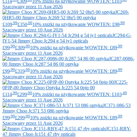
£114
£309
10% zniżki na użytkowanie WOWTEN: £103
Szacowany przez 11 Aug 2026
JC269-
0HR5-00
Jimmy Choo
Jc269 52 0hr5 00 optyka
.99
.00
.99
£109
£350
10% zniżki na użytkowanie WOWTEN: £98
Szacowany przez 10 Aug 2026
JC294-G-
IY1-54
Jimmy Choo
Jc294 g 54 iy1 opticals
.99
.00
.99
£99
£309
10% zniżki na użytkowanie WOWTEN: £89
Szacowany przez 11 Aug 2026
JC287-0086-
00
Jimmy Choo
Jc287 54 86 00 optyka
.99
.00
.99
£99
£319
10% zniżki na użytkowanie WOWTEN: £89
Szacowany przez 11 Aug 2026
JC225-
0PJP-00
Jimmy Choo
Optyka Jc225 54 0pjp 00
.99
.00
.49
£114
£299
10% zniżki na użytkowanie WOWTEN: £103
Szacowany przez 11 Aug 2026
JC371-086-53
Jimmy Choo
Jc371 53 086 optyka
.99
.00
.99
£99
£299
10% zniżki na użytkowanie WOWTEN: £89
Szacowany przez 11 Aug 2026
JC151-RBY-
47
Jimmy Choo
Jc151 47 rby opticals