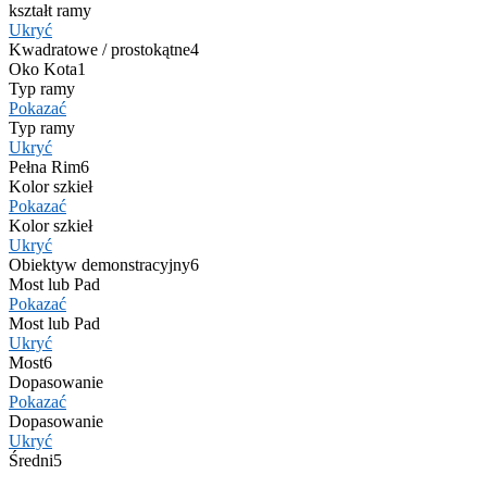
kształt ramy
Ukryć
Kwadratowe / prostokątne
4
Oko Kota
1
Typ ramy
Pokazać
Typ ramy
Ukryć
Pełna Rim
6
Kolor szkieł
Pokazać
Kolor szkieł
Ukryć
Obiektyw demonstracyjny
6
Most lub Pad
Pokazać
Most lub Pad
Ukryć
Most
6
Dopasowanie
Pokazać
Dopasowanie
Ukryć
Średni
5