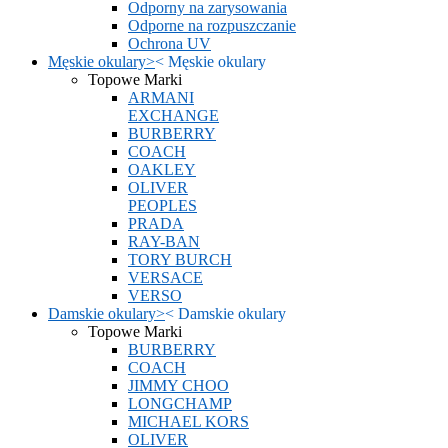
Odporny na zarysowania
Odporne na rozpuszczanie
Ochrona UV
Męskie okulary
>
<
Męskie okulary
Topowe Marki
ARMANI
EXCHANGE
BURBERRY
COACH
OAKLEY
OLIVER
PEOPLES
PRADA
RAY-BAN
TORY BURCH
VERSACE
VERSO
Damskie okulary
>
<
Damskie okulary
Topowe Marki
BURBERRY
COACH
JIMMY CHOO
LONGCHAMP
MICHAEL KORS
OLIVER