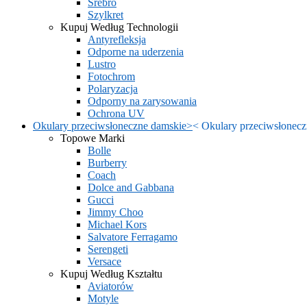
Srebro
Szylkret
Kupuj Według Technologii
Antyrefleksja
Odporne na uderzenia
Lustro
Fotochrom
Polaryzacja
Odporny na zarysowania
Ochrona UV
Okulary przeciwsłoneczne damskie
>
<
Okulary przeciwsłonecz
Topowe Marki
Bolle
Burberry
Coach
Dolce and Gabbana
Gucci
Jimmy Choo
Michael Kors
Salvatore Ferragamo
Serengeti
Versace
Kupuj Według Kształtu
Aviatorów
Motyle