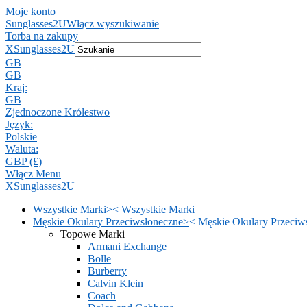
Moje konto
Sunglasses2U
Włącz wyszukiwanie
Torba na zakupy
X
Sunglasses2U
GB
GB
Kraj:
GB
Zjednoczone Królestwo
Język:
Polskie
Waluta:
GBP (£)
Włącz Menu
X
Sunglasses2U
Wszystkie Marki
>
<
Wszystkie Marki
Męskie Okulary Przeciwsłoneczne
>
<
Męskie Okulary Przeciw
Topowe Marki
Armani Exchange
Bolle
Burberry
Calvin Klein
Coach