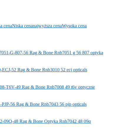
za cena
Niska cena
najwyższa cena
Wysoka cena
051-G-807-56
Rag & Bone
Rnb7051 g 56 807 optyka
-ECJ-52
Rag & Bone
Rnb3010 52 ecj opticals
08-T6V-49
Rag & Bone
Rnb7008 49 t6v optyczne
-PJP-56
Rag & Bone
Rnb7043 56 pjp opticals
2-09Q-48
Rag & Bone
Optyka Rnb7042 48 09q