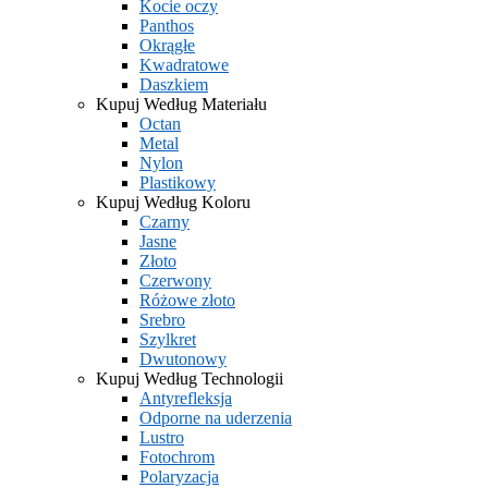
Kocie oczy
Panthos
Okrągłe
Kwadratowe
Daszkiem
Kupuj Według Materiału
Octan
Metal
Nylon
Plastikowy
Kupuj Według Koloru
Czarny
Jasne
Złoto
Czerwony
Różowe złoto
Srebro
Szylkret
Dwutonowy
Kupuj Według Technologii
Antyrefleksja
Odporne na uderzenia
Lustro
Fotochrom
Polaryzacja