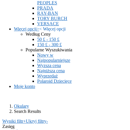
PEOPLES
PRADA
RAY-BAN
TORY BURCH
VERSACE
Więcej opcji
>
<
Więcej opcji
Według Ceny
50 £ - 150 £
150 £ - 300 £
Popularne Wyszukiwania
Nowy w
Najpopularniejsze
Wyzsza cena
Najniższa cena
Wyprzedaż
Polaroid Dziecięce
Moje konto
Okulary
Search Results
Wyniki filtr
+
Ukryj filtry
-
Zasięg