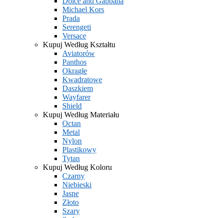
Dolce and Gabbana
Michael Kors
Prada
Serengeti
Versace
Kupuj Według Kształtu
Aviatorów
Panthos
Okrągłe
Kwadratowe
Daszkiem
Wayfarer
Shield
Kupuj Według Materiału
Octan
Metal
Nylon
Plastikowy
Tytan
Kupuj Według Koloru
Czarny
Niebieski
Jasne
Złoto
Szary