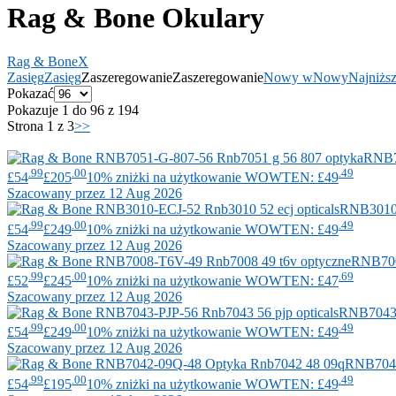
Rag & Bone Okulary
Rag & Bone
X
Zasięg
Zasięg
Zaszeregowanie
Zaszeregowanie
Nowy w
Nowy
Najniżs
Pokazać
Pokazuje 1 do 96 z 194
Strona 1 z 3
>>
RNB7
.99
.00
.49
£54
£205
10% zniżki na użytkowanie WOWTEN: £49
Szacowany przez 12 Aug 2026
RNB3010
.99
.00
.49
£54
£249
10% zniżki na użytkowanie WOWTEN: £49
Szacowany przez 12 Aug 2026
RNB70
.99
.00
.69
£52
£245
10% zniżki na użytkowanie WOWTEN: £47
Szacowany przez 12 Aug 2026
RNB7043
.99
.00
.49
£54
£249
10% zniżki na użytkowanie WOWTEN: £49
Szacowany przez 12 Aug 2026
RNB704
.99
.00
.49
£54
£195
10% zniżki na użytkowanie WOWTEN: £49